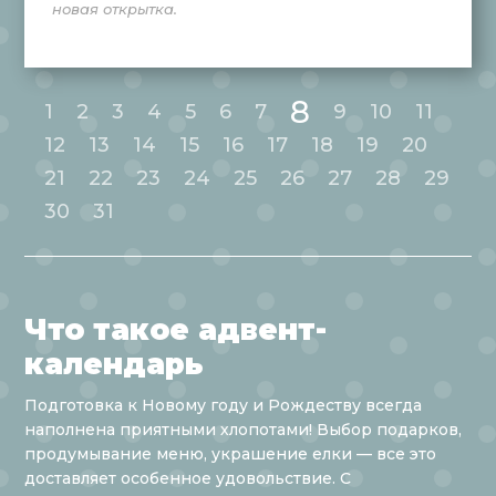
новая открытка.
8
1
2
3
4
5
6
7
9
10
11
12
13
14
15
16
17
18
19
20
21
22
23
24
25
26
27
28
29
30
31
Что такое адвент-
календарь
Подготовка к Новому году и Рождеству всегда
наполнена приятными хлопотами! Выбор подарков,
продумывание меню, украшение елки — все это
доставляет особенное удовольствие. С